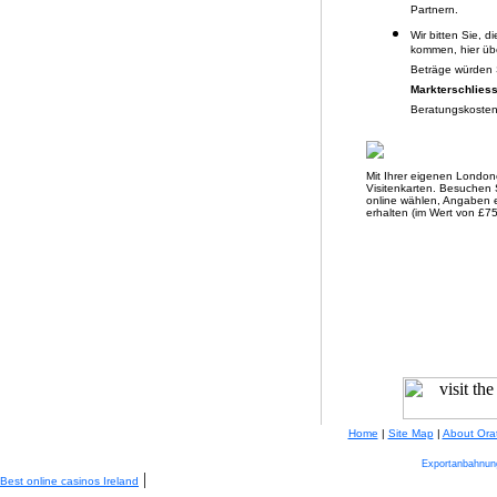
Partnern.
Wir bitten Sie, d
kommen, hier übe
Beträge würden S
Markterschlies
Beratungskosten
Mit Ihrer eigenen Londo
Visitenkarten. Besuchen 
online wählen, Angaben e
erhalten (im Wert von £75
Home
|
Site Map
|
About Ora
Exportanbahnung
|
Best online casinos Ireland