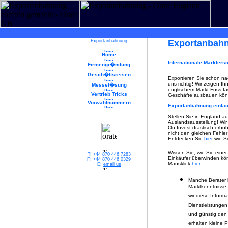
Exportanbahnung
Exportanbah
Home
Internationale Markter
Firmengr�ndung
Gesch�ftsreisen
Exportieren Sie schon na
uns richtig! Wir zeigen Ih
Messel�sung
englischem Markt Fuss f
Vertrieb Tricks
Geschäfte ausbauen kön
Vorwahlnummern
Exportanbahnung
einfa
Stellen Sie in England a
Auslandsausstellung! Wir
On Invest drastisch erhö
nicht den gleichen Fehler 
Entdecken Sie
hier
wie Si
Wissen Sie, wie Sie eine
T: +44 870 446 7283
Einkäufer überwinden kön
F: +44 870 446 0329
Mausklick
hier
.
E:
email us
Manche Berater 
Marktkenntnisse,
wir diese Inform
Dienstleistungen 
und günstig den 
erhalten kleine